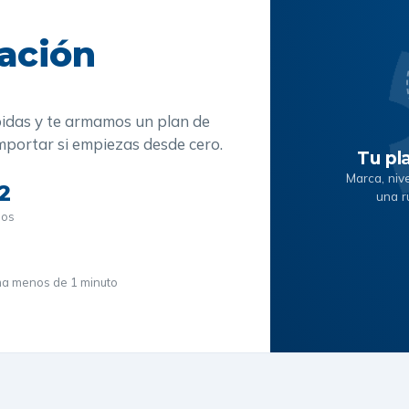
ación
idas y te armamos un plan de
mportar si empiezas desde cero.
Tu pl
Marca, niv
2
una r
sos
a menos de 1 minuto