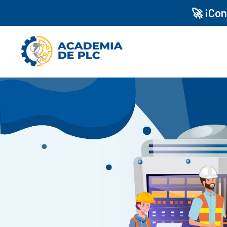
🚀 ¡Co