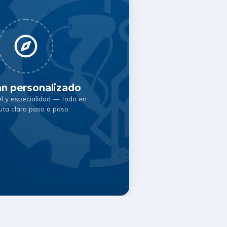
an personalizado
el y especialidad — todo en
uta clara paso a paso.